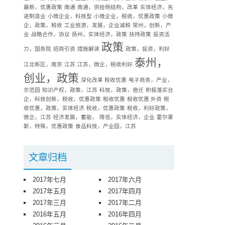
最新，优惠政策
南通
南通，供给侧结构，改革
实体经济，先
进制造业
小微企业，科技型
小微企业，税收，优惠政策
小微
企，政策，税收
工业旅游，发展，企业减税
常州，创新，产
业
战略合作，协议
扬州，实体经济，政策
扶持政策
投资活
政策
力，国务院
招商引资
措施解读
政策，投资，利好
泰州，
江北新区，南京
江苏
江苏，微企，税收利好
创业，政策
深化改革 税收优惠
电子商务，产业，
示范园
知识产权，政策，江苏
科技，政策，宿迁
积极落实台
企，科技创新，税收，优惠政策
税收优惠
税收优惠 外资
税
收优惠，政策，实体经济
税收，优惠政策
税收，利好政策，
微企，江苏
经济发展，蓄能，
降低，实体经济，企业
霍尔果
斯，特殊，优惠政策
食品科技，产业园，江苏
文章归档
2017年七月
2017年六月
2017年五月
2017年四月
2017年三月
2017年二月
2016年五月
2016年四月