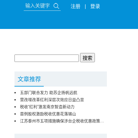
注册
|
登录
文章推荐
五部门联合发力 助苏企扬帆远航
营改增改革红利深层次效应日益凸显
税收“红利”激发南京智造新动力
首例股权激励税收优惠花落锡山
江苏泰州市五项措施确保涉台企税收优惠政策落地见效