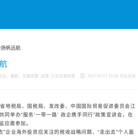
企扬帆远航
航
创业，最新，优惠政策
,
政策
,
行业优惠政策
2017-07-17 15:54
评论关闭
苏省地税局、国税局、发改委、中国国际贸易促进委员会江
同举办“服务‘一带一路’ 政企携手同行”政策宣讲会，在
总监应邀参加。
去”企业海外投资应关注的税收战略问题、“走出去”个人面