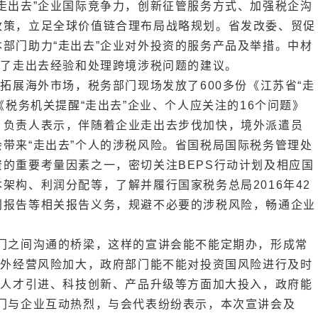
走出去”企业国际竞争力，创新征管服务方式、加强税企沟
政策，立足全球价值链合理布局战略规划。省发改委、贸促
部门助力“走出去”企业对外投资的服务产品及举措。中材
享了走出去经验和处理跨境涉税问题的建议。
拓展海外市场，税务部门现场发放了600多份《江苏省“走
《税务机关提醒“走出去”企业、个人应关注的16个问题》
）负责人表示，伴随着企业走出去步伐加快，境外派遣员
带来“走出去”个人的涉税风险。省国税局国际税务管理处
的重要考量因素之一，密切关注BEPS行动计划及相应国
架构、利润分配等，了解并履行国家税务总局2016年42
别报告等相关报告义务，规避不必要的涉税风险，畅通企业
门之间沟通的桥梁，这样的宣讲会能不能定期办，形成常
海外经营风险加大，政府部门能不能对投资国风险进行及时
端人才引进、科技创新、产品升级等方面加大投入，政府能
门与企业互动热烈，与会代表纷纷表示，本次宣讲会及