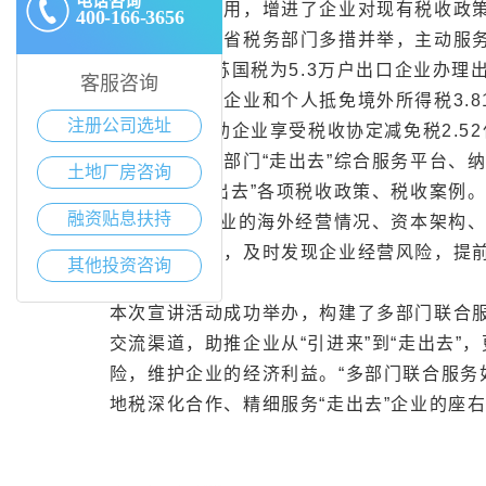
电话咨询
时、专业且实用，增进了企业对现有税收政策
400-166-3656
近年来，江苏省税务部门多措并举，主动服务
2016年，江苏国税为5.3万户出口企业办理出
客服咨询
税部门累计为企业和个人抵免境外所得税3.8
注册公司选址
1264份，帮助企业享受税收协定减免税2.
宣传专栏、多部门“走出去”综合服务平台、
土地厂房咨询
道，推送“走出去”各项税收政策、税收案例。
融资贴息扶持
点“走出去”企业的海外经营情况、资本架构
过大数据分析，及时发现企业经营风险，提
其他投资咨询
务。
本次宣讲活动成功举办，构建了多部门联合服
交流渠道，助推企业从“引进来”到“走出去
险，维护企业的经济利益。“多部门联合服务
地税深化合作、精细服务“走出去”企业的座