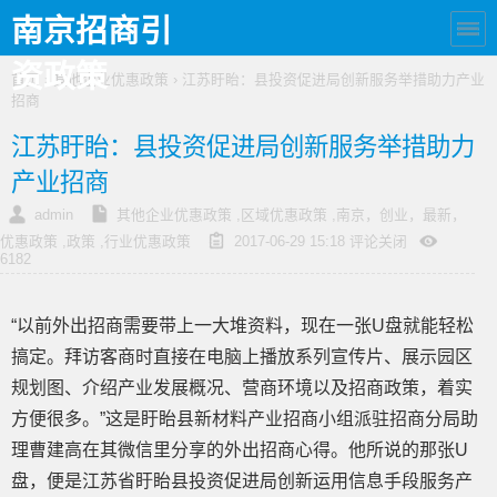
南京招商引
资政策
首页
›
其他企业优惠政策
› 江苏盱眙：县投资促进局创新服务举措助力产业
招商
江苏盱眙：县投资促进局创新服务举措助力
产业招商
admin
其他企业优惠政策
,
区域优惠政策
,
南京，创业，最新，
优惠政策
,
政策
,
行业优惠政策
2017-06-29 15:18
评论关闭
6182
“以前外出招商需要带上一大堆资料，现在一张U盘就能轻松
搞定。拜访客商时直接在电脑上播放系列宣传片、展示园区
规划图、介绍产业发展概况、营商环境以及招商政策，着实
方便很多。”这是盱眙县新材料产业招商小组派驻招商分局助
理曹建高在其微信里分享的外出招商心得。他所说的那张U
盘，便是江苏省盱眙县投资促进局创新运用信息手段服务产