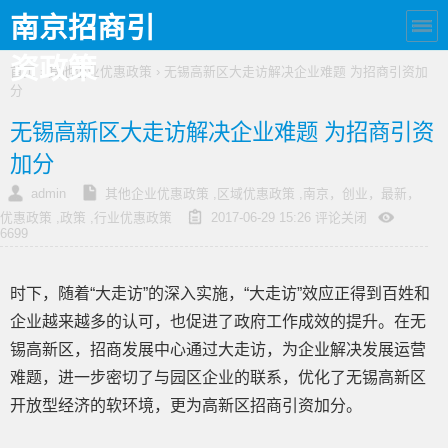
南京招商引
资政策
首页
›
其他企业优惠政策
› 无锡高新区大走访解决企业难题 为招商引资加
分
无锡高新区大走访解决企业难题 为招商引资
加分
admin
其他企业优惠政策
,
区域优惠政策
,
南京，创业，最新，
优惠政策
,
政策
,
行业优惠政策
2017-06-29 15:26
评论关闭
6699
时下，随着“大走访”的深入实施，“大走访”效应正得到百姓和
企业越来越多的认可，也促进了政府工作成效的提升。在无
锡高新区，招商发展中心通过大走访，为企业解决发展运营
难题，进一步密切了与园区企业的联系，优化了无锡高新区
开放型经济的软环境，更为高新区招商引资加分。