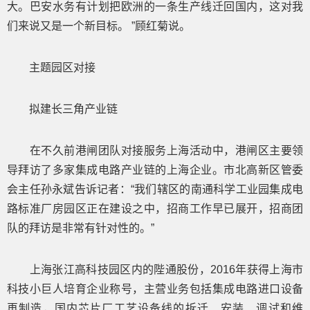
大。巴安水务有计划把欧洲的一条生产线迁回国内，这对我
们来说又是一个新目标。 ”顾红菊说。
主题园区对接
拟建长三角产业链
在不久前港闸团队对接服务上海活动中，港闸区主要领
导拜访了多家集成电路产业链的上海企业。市北高新区管委
会主任孙永斌告诉记者：“我们辖区的南通科学工业园集成电
路标准厂房园区正在建设之中，招商工作早已展开，招商团
队的拜访是非常有针对性的。”
上海张江高科技园区内的陛通股份，2016年获得上海市
科技小巨人培育企业称号，主营业务包括集成电路进口设备
再制造，国内芯片厂工艺设备线的拆迁、安装、调试和维