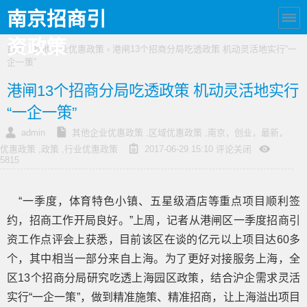
南京招商引
资政策
首页
›
其他企业优惠政策
› 港闸13个招商分局吃透政策 机动灵活地实行“一
企一策”
港闸13个招商分局吃透政策 机动灵活地实行
“一企一策”
admin
其他企业优惠政策
,
区域优惠政策
,
南京，创业，最新，
优惠政策
,
政策
,
行业优惠政策
2017-06-29 15:10
评论关闭
5815
“一季度，体育特色小镇、五星级酒店等重点项目顺利签
约，招商工作开局良好。”上周，记者从港闸区一季度招商引
资工作点评会上获悉，目前该区在谈的亿元以上项目达60多
个，其中相当一部分来自上海。为了更好对接服务上海，全
区13个招商分局研究吃透上海园区政策，结合沪企需求灵活
实行“一企一策”，做到精准施策、精准招商，让上海溢出项目