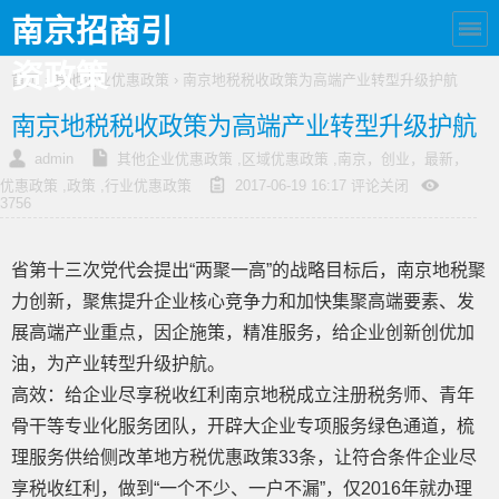
南京招商引
资政策
首页
›
其他企业优惠政策
› 南京地税税收政策为高端产业转型升级护航
南京地税税收政策为高端产业转型升级护航
admin
其他企业优惠政策
,
区域优惠政策
,
南京，创业，最新，
优惠政策
,
政策
,
行业优惠政策
2017-06-19 16:17
评论关闭
3756
省第十三次党代会提出“两聚一高”的战略目标后，南京地税聚
力创新，聚焦提升企业核心竞争力和加快集聚高端要素、发
展高端产业重点，因企施策，精准服务，给企业创新创优加
油，为产业转型升级护航。
高效：给企业尽享税收红利南京地税成立注册税务师、青年
骨干等专业化服务团队，开辟大企业专项服务绿色通道，梳
理服务供给侧改革地方税优惠政策33条，让符合条件企业尽
享税收红利，做到“一个不少、一户不漏”，仅2016年就办理