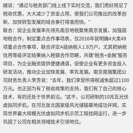
婧说：“通过与税务部门线上线下实时交流，我们用好用足了
税收优惠，大大减少了资金占用，使我们公司推出的改革创
新、加快转型发展的组合拳打得准而快。”
联合：促企业发展率先领先南京地税聚焦南京发展，加强国
地税合作，制定重点合作事项表，仅2016年就明确4大类49
项重点合作事项，联合评定A级纳税人1.9万户。尤其把纳税
信用等级评定结果纳入税银合作范畴，共建“税务+金融”服务
项目，为企业融资提供便捷通道，促使企业有更多资金投入
研发活动，推动企业加快发展、率先发展。南京南瑞集团公
司财务负责人李芳说：“去年，我们享受所得税减免超过1100
万元。也正因为有了税收政策的支持，我们有了自己的核心
技术，有的还处于世界前沿。”这不，公司研制的10兆瓦光伏
虚拟同步机，在河北张北国家级风光储输基地成功并网，实
现世界最大规模光伏虚拟同步机示范工程挂网运行，进一步
巩固了公司在相关领域技术引领地位。