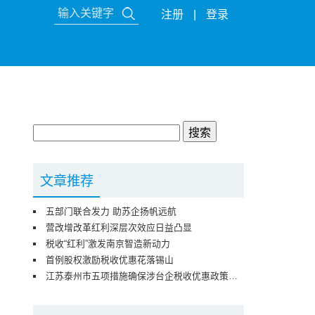
注册
|
登录
文章推荐
五部门联合发力 助苏企扬帆远航
营改增改革红利深层次效应日益凸显
税收“红利”激发南京智造新动力
首例股权激励税收优惠花落锡山
江苏泰州市五项措施确保涉台企税收优惠政策落地见效