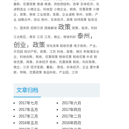
最新，优惠政策
南通
南通，供给侧结构，改革
实体经济，先
进制造业
小微企业，科技型
小微企业，税收，优惠政策
小微
企，政策，税收
工业旅游，发展，企业减税
常州，创新，产
业
战略合作，协议
扬州，实体经济，政策
扶持政策
投资活
政策
力，国务院
招商引资
措施解读
政策，投资，利好
泰州，
江北新区，南京
江苏
江苏，微企，税收利好
创业，政策
深化改革 税收优惠
电子商务，产业，
示范园
知识产权，政策，江苏
科技，政策，宿迁
积极落实台
企，科技创新，税收，优惠政策
税收优惠
税收优惠 外资
税
收优惠，政策，实体经济
税收，优惠政策
税收，利好政策，
微企，江苏
经济发展，蓄能，
降低，实体经济，企业
霍尔果
斯，特殊，优惠政策
食品科技，产业园，江苏
文章归档
2017年七月
2017年六月
2017年五月
2017年四月
2017年三月
2017年二月
2016年五月
2016年四月