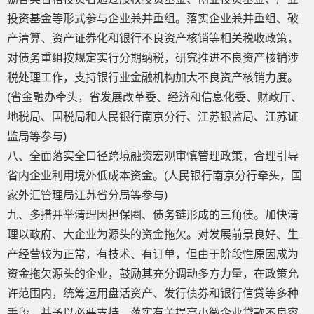
投资基金等形式参与企业兼并重组。落实企业兼并重组、破
产清算、资产证券化和银行不良资产核销等相关税收政策，
对债务重组按规定实行分期纳税，研究推进不良资产核销涉
税处理工作，支持银行业金融机构加大不良资产核销力度。
(省金融办牵头，省发展改革委、经济和信息化委、财政厅、
地税局、国税局和人民银行南京分行、江苏银监局、江苏证
监局等参与)
八、全面落实全口径跨境融资宏观审慎管理政策，合理引导
省内企业利用境外低成本资金。(人民银行南京分行牵头，国
家外汇管理局江苏省分局等参与)
九、多措并举清理因担保圈、债务链形成的三角债。加快清
理以政府、大企业为源头的资金拖欠。对发展前景良好、生
产经营较为正常，有技术、有订单，但由于阶段性原因成为
资金拖欠源头的企业，鼓励其充分调动多方力量，在政策允
许范围内，统筹运用盘活资产、发行债券和银行信贷等多种
手段，并予以必要支持。落实有关提高小微企业贷款不良容