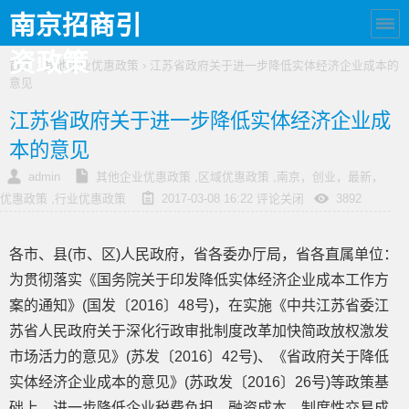
南京招商引
资政策
首页
›
其他企业优惠政策
› 江苏省政府关于进一步降低实体经济企业成本的
意见
江苏省政府关于进一步降低实体经济企业成
本的意见
admin
其他企业优惠政策
,
区域优惠政策
,
南京，创业，最新，
优惠政策
,
行业优惠政策
2017-03-08 16:22
评论关闭
3892
各市、县(市、区)人民政府，省各委办厅局，省各直属单位：
为贯彻落实《国务院关于印发降低实体经济企业成本工作方
案的通知》(国发〔2016〕48号)，在实施《中共江苏省委江
苏省人民政府关于深化行政审批制度改革加快简政放权激发
市场活力的意见》(苏发〔2016〕42号)、《省政府关于降低
实体经济企业成本的意见》(苏政发〔2016〕26号)等政策基
础上，进一步降低企业税费负担、融资成本、制度性交易成