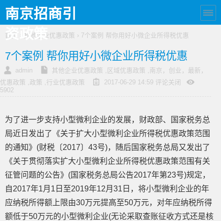
南京招商引
资政策
首页
›
其他企业优惠政策
› 7个案例 帮你用好小微企业所得税优惠
7个案例 帮你用好小微企业所得税优惠
admin
其他企业优惠政策
,
区域优惠政策
,
南京，创业，最新，
优惠政策
,
政策
,
行业优惠政策
2017-06-29 14:59
评论关闭
5902
为了进一步支持小型微利企业的发展，财政部、国家税务总
局近日发出了《关于扩大小型微利企业所得税优惠政策范围
的通知》(财税〔2017〕43号)，随后国家税务总局又发出了
《关于贯彻落实扩大小型微利企业所得税优惠政策范围有关
征管问题的公告》(国家税务总局公告2017年第23号)规定，
自2017年1月1日至2019年12月31日，将小型微利企业的年
应纳税所得额上限由30万元提高至50万元，对年应纳税所得
额低于50万元的小型微利企业(无论采取查账征收方式还是核