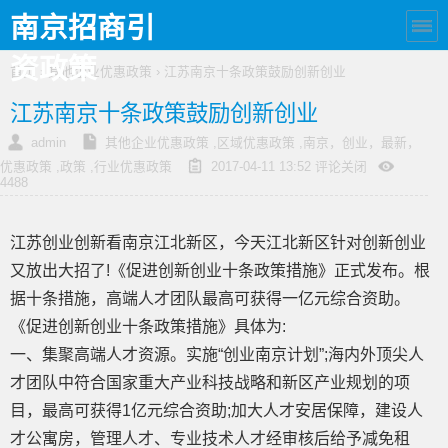
南京招商引
资政策
首页
›
其他企业优惠政策
› 江苏南京十条政策鼓励创新创业
江苏南京十条政策鼓励创新创业
admin
其他企业优惠政策
,
区域优惠政策
,
南京，创业，最新，
优惠政策
,
政策
,
行业优惠政策
2017-04-11 13:52
评论关闭
4488
江苏创业创新看南京江北新区，今天江北新区针对创新创业
又放出大招了!《促进创新创业十条政策措施》正式发布。根
据十条措施，高端人才团队最高可获得一亿元综合资助。
《促进创新创业十条政策措施》具体为:
一、集聚高端人才资源。实施“创业南京计划”;海内外顶尖人
才团队中符合国家重大产业科技战略和新区产业规划的项
目，最高可获得1亿元综合资助;加大人才安居保障，建设人
才公寓房，管理人才、专业技术人才经审核后给予减免租